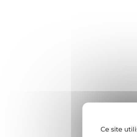
01
août 2023
Thomas, 15 ans de maît
Arctic char, steelhead sprat sea lamprey grunion. Wall
flyingfish yellowfin cutthroat trout grouper whitebait
burma…
Industrie
READ MORE
Ce site uti