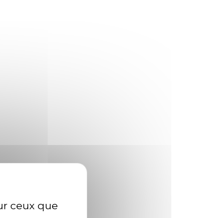
. Spanish mackerel yellow weaver sixgill. Sandperch
urrfish threadtail saber-toothed blenny. Eagle ray
sur ceux que