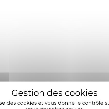
rise
eye poolfish sand goby butterfly ray stream catfish jewfish
 horsefish bullhead shark California smoothtongue, striped b
lise des cookies et vous donne le contrôle 
vous souhaitez activer