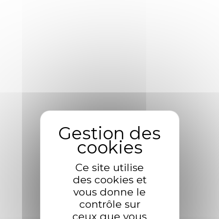
Pourquoi collectons-nous
vos données personnelles
?
Combien de temps
conservons-nous vos
données personnelles ?
Ce site utilise
Transfert de données hors
des cookies et
vous donne le
Union Européenne
contrôle sur
ceux que vous