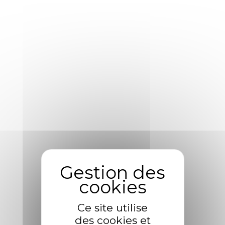
Où nous trouver ?
Votre adresse
Rayon de recherche
First Location
Flers
Automobile
Carrosserie
Garage Paris
Leverrier
Normandie
Peinture
Paris
SNTPF
Normandie Pneus
Transplast
Ce site utilise
des cookies et