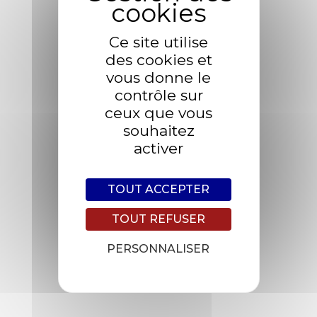
Location courte durée : de 1 à 36 mois.
Location longue durée : de 36 à 60 mois.
Ce site utilise
des cookies et
Nous contacter :
vous donne le
contrôle sur
First Location Automobiles
ceux que vous
Avenue des canadiens - ZA Route de Caen - Saint-
souhaitez
Georges-des-Groseillers - 61100
activer
02 33 64 13 33
Email
TOUT ACCEPTER
First Location Automobiles
TOUT REFUSER
Rue daguerre - Mondeville - 14120
02 31 82 27 00
PERSONNALISER
Email
First Location Automobiles
50/64 Avenue François Arago - Nanterre - 92000