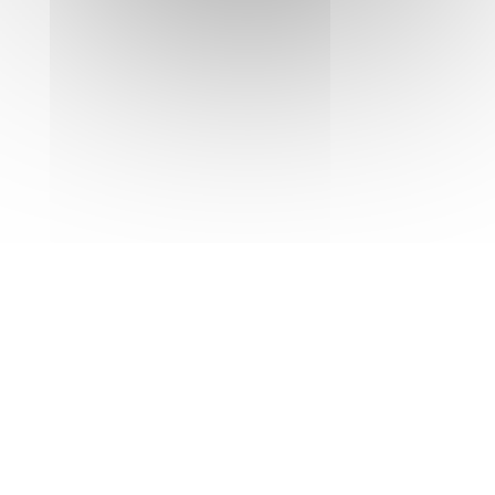
01 41 19 29 60
Email
First Location Automobiles
Le Jaunet - ZA du Bon Puits Saint-Sylvain d'Anjou -
Verrieres-en-Anjou - 49480
02 41 25 04 04
Email
Envie de nous rejoindre ?
Découvrez nos offres d'emploi
Rendez-vous sur notre site :