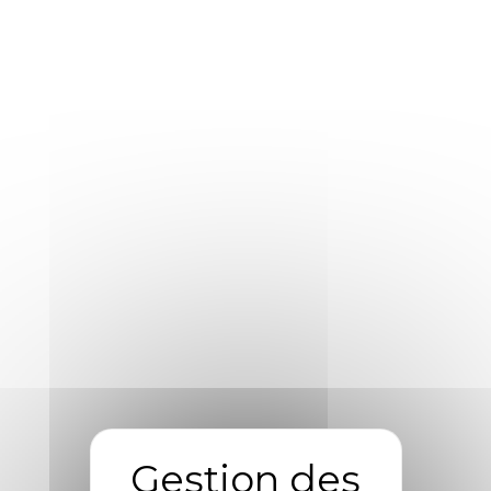
sans oublier l'hybride, répartie en plusieurs gammes :
classiques, utilitaires, minibus, prestige et collection.
Dans un contexte climatique particulièrement
incertain, notamment sur les choix d'énergies à
privilégier sur nos routes, First Location Automobiles
vous apporte conseils et expertises dans la gestion
de votre parc automobiles. Forte de 40 ans
d'expérience, notre équipe vous accompagne avec
des solutions de logistique, opérationnelles et
administratives.
En quelques chiffres :
50 collaborateurs
au service de la clientèle
4 agences
1 200 véhicules loués
en courte et longue durée
100 véhicules
sportifs et d'exception
Nos services :