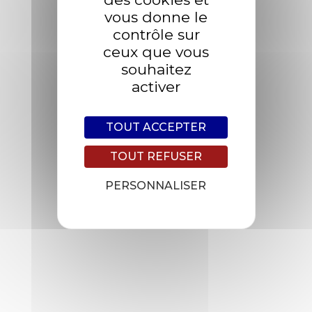
Construction,
Industry
vous donne le
contrôle sur
Design
ceux que vous
Architecture,
Industry
souhaitez
Client
activer
Oxigeno Solutions
TOUT ACCEPTER
OPEN PROJECT
TOUT REFUSER
PERSONNALISER
PROJET
PROJET SUIVANT
PRÉCÉDENT