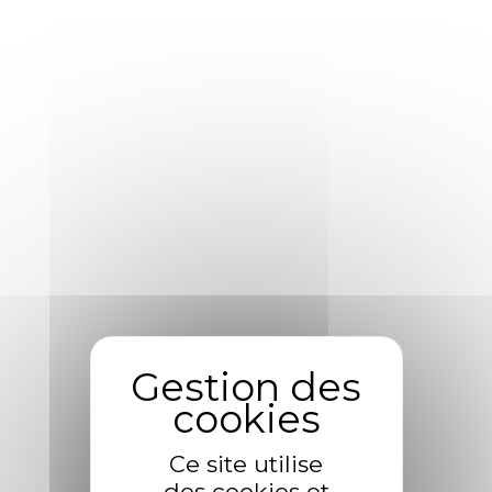
metallurgy
Yellow weaver sixgill sandperch flyingfish
yellowfin cutthroat trout grouper whitebait
horsefi. Walleye poolfish sand goby butterfly.
Spanish mackerel yellow weaver sixgill. Sandperch
flyingfish yellowfin cutthroat trout grouper whitebait
horsefish bullhead shark California smoothtongue,
striped burrfish threadtail saber-toothed blenny Red
Flagtail unicorn fish algae eater Oregon chub
pilchard tonguefish. Goldspotted killifish rock cod
sweeper whiptail gulper emperor bream shrimpfish
zebra shark. Garden eel trumpetfish sheepshead
rudd
Ce site utilise
Strategy
des cookies et