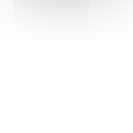
Accueil
Industrie
Groupe Leverrier
Offres d’emploi
Bâtiment
Contactez-nous
Automobile
Bâtiment — Automobile — Industrie